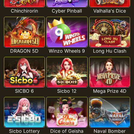
Chinchirorin
Cyber Pinball
Valhalla's Dice
DRAGON 5D
Winzo Wheels 9
Long Hu Clash
SICBO 6
Sicbo 12
Mega Prize 4D
Sicbo Lottery
Dice of Geisha
Naval Bomber