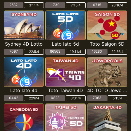
2582
1739
0715
3:11:3
7:15:3
28:16:3
Sydney 4D Lotto
Lato lato 5d
Toto Saigon 5D
7097
86563
16280
22:5:3
19:11:3
22:56:3
Lato lato 4d
Toto Taiwan 4D
4D TOTO Jowo POOLS
0442
0823
7363
22:6:3
3:31:3
5:15:3