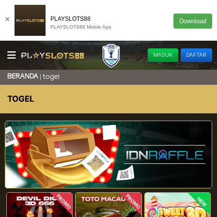
×
PLAYSLOTS88
Download
PLAYSLOTS88 Mobile App
MASUK
DAFTAR
BERANDA
togel
TOGEL
PROMO
PROMO
NEW