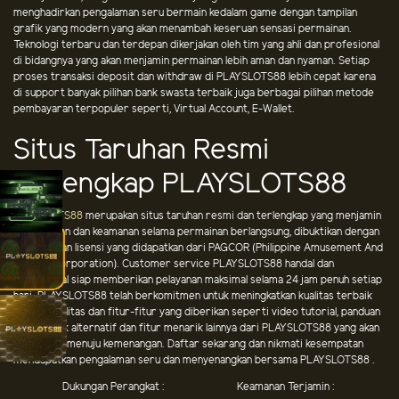
menghadirkan pengalaman seru bermain kedalam game dengan tampilan
grafik yang modern yang akan menambah keseruan sensasi permainan.
Teknologi terbaru dan terdepan dikerjakan oleh tim yang ahli dan profesional
di bidangnya yang akan menjamin permainan lebih aman dan nyaman. Setiap
proses transaksi deposit dan withdraw di PLAYSLOTS88 lebih cepat karena
di support banyak pilihan bank swasta terbaik juga berbagai pilihan metode
pembayaran terpopuler seperti, Virtual Account, E-Wallet.
Situs Taruhan Resmi
Terlengkap PLAYSLOTS88
PLAYSLOTS88
merupakan situs taruhan resmi dan terlengkap yang menjamin
kenyamanan dan keamanan selama permainan berlangsung, dibuktikan dengan
legalitas dan lisensi yang didapatkan dari PAGCOR (Philippine Amusement And
Gaming Corporation). Customer service PLAYSLOTS88 handal dan
profesional siap memberikan pelayanan maksimal selama 24 jam penuh setiap
hari. PLAYSLOTS88 telah berkomitmen untuk meningkatkan kualitas terbaik
melalui fasilitas dan fitur-fitur yang diberikan seperti video tutorial, panduan
betting, link alternatif dan fitur menarik lainnya dari PLAYSLOTS88 yang akan
membantu menuju kemenangan. Daftar sekarang dan nikmati kesempatan
mendapatkan pengalaman seru dan menyenangkan bersama PLAYSLOTS88 .
Dukungan Perangkat :
Keamanan Terjamin :