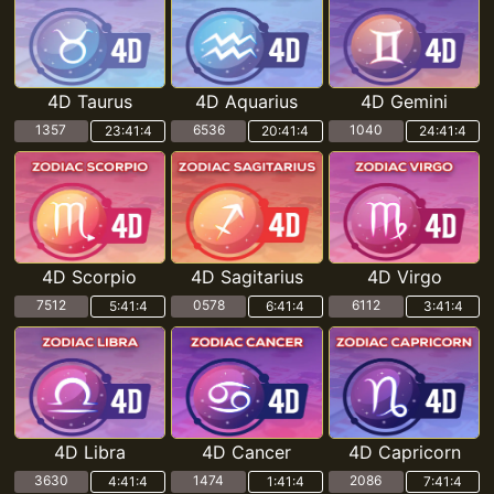
4D Taurus
4D Aquarius
4D Gemini
1357
6536
1040
23:41:3
20:41:3
24:41:3
4D Scorpio
4D Sagitarius
4D Virgo
7512
0578
6112
5:41:3
6:41:3
3:41:3
4D Libra
4D Cancer
4D Capricorn
3630
1474
2086
4:41:3
1:41:3
7:41:3