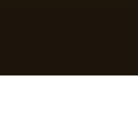
TIF
MOBILE
Kalkulator Mix Parlay
J
Lisensi
TS88 Situs Judi Onlin
onesia