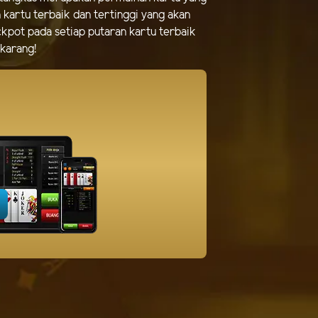
 kartu terbaik dan tertinggi yang akan
pot pada setiap putaran kartu terbaik
karang!