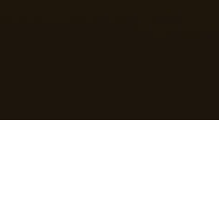
ADWAL BANK
VOUCHER88
e