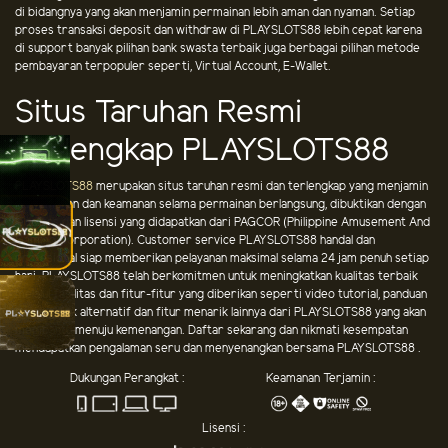
di bidangnya yang akan menjamin permainan lebih aman dan nyaman. Setiap
proses transaksi deposit dan withdraw di PLAYSLOTS88 lebih cepat karena
di support banyak pilihan bank swasta terbaik juga berbagai pilihan metode
pembayaran terpopuler seperti, Virtual Account, E-Wallet.
Situs Taruhan Resmi
Terlengkap PLAYSLOTS88
PLAYSLOTS88
merupakan situs taruhan resmi dan terlengkap yang menjamin
kenyamanan dan keamanan selama permainan berlangsung, dibuktikan dengan
legalitas dan lisensi yang didapatkan dari PAGCOR (Philippine Amusement And
Gaming Corporation). Customer service PLAYSLOTS88 handal dan
profesional siap memberikan pelayanan maksimal selama 24 jam penuh setiap
hari. PLAYSLOTS88 telah berkomitmen untuk meningkatkan kualitas terbaik
melalui fasilitas dan fitur-fitur yang diberikan seperti video tutorial, panduan
betting, link alternatif dan fitur menarik lainnya dari PLAYSLOTS88 yang akan
membantu menuju kemenangan. Daftar sekarang dan nikmati kesempatan
mendapatkan pengalaman seru dan menyenangkan bersama PLAYSLOTS88 .
Dukungan Perangkat :
Keamanan Terjamin :
Lisensi :