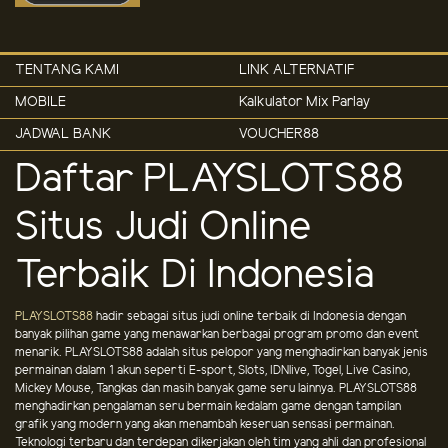
TENTANG KAMI
LINK ALTERNATIF
MOBILE
Kalkulator Mix Parlay
JADWAL BANK
VOUCHER88
Daftar PLAYSLOTS88
Situs Judi Online
Terbaik Di Indonesia
PLAYSLOTS88
hadir sebagai situs judi online terbaik di Indonesia dengan
banyak pilihan game yang menawarkan berbagai program promo dan event
menarik. PLAYSLOTS88 adalah situs pelopor yang menghadirkan banyak jenis
permainan dalam 1 akun seperti E-sport, Slots, IDNlive, Togel, Live Casino,
Mickey Mouse, Tangkas dan masih banyak game seru lainnya. PLAYSLOTS88
menghadirkan pengalaman seru bermain kedalam game dengan tampilan
grafik yang modern yang akan menambah keseruan sensasi permainan.
Teknologi terbaru dan terdepan dikerjakan oleh tim yang ahli dan profesional