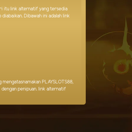
itu link alternatif yang tersedia
 diabaikan. Dibawah ini adalah link
n yang mengatasnamakan PLAYSLOTS88,
dengan penipuan. link alternatif